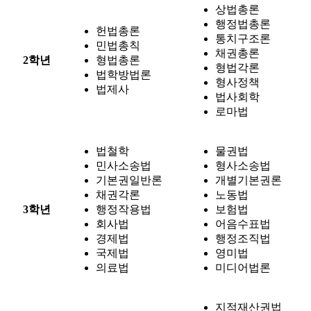
상법총론
행정법총론
헌법총론
통치구조론
민법총칙
채권총론
2학년
형법총론
형법각론
법학방법론
형사정책
법제사
법사회학
로마법
법철학
물권법
민사소송법
형사소송법
기본권일반론
개별기본권론
채권각론
노동법
3학년
행정작용법
보험법
회사법
어음수표법
경제법
행정조직법
국제법
영미법
의료법
미디어법론
지적재산권법