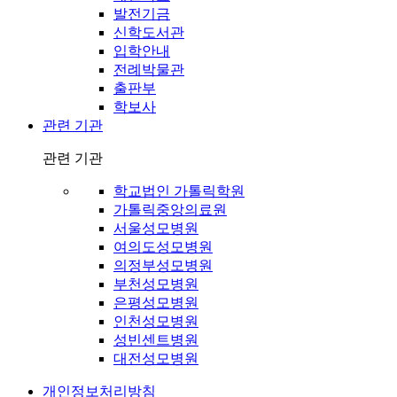
발전기금
신학도서관
입학안내
전례박물관
출판부
학보사
관련 기관
관련 기관
학교법인 가톨릭학원
가톨릭중앙의료원
서울성모병원
여의도성모병원
의정부성모병원
부천성모병원
은평성모병원
인천성모병원
성빈센트병원
대전성모병원
개인정보처리방침