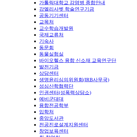
가톨릭대학교 감염병 종합안내
강엘리사벳 학술연구기금
공동기기센터
교목처
교수학습개발원
국제교류처
기숙사
동문회
동물실험실
바이오헬스 융합 신소재 교육연구단
발전기금
상담센터
생명윤리심의위원회(IRB사무국)
성심산학협력단
인권센터(성폭력상담소)
예비군대대
융합전공학부
입학처
중앙도서관
전공진로설계지원센터
창업보육센터