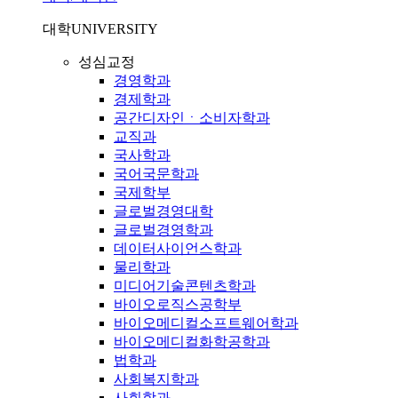
대학
UNIVERSITY
성심교정
경영학과
경제학과
공간디자인ㆍ소비자학과
교직과
국사학과
국어국문학과
국제학부
글로벌경영대학
글로벌경영학과
데이터사이언스학과
물리학과
미디어기술콘텐츠학과
바이오로직스공학부
바이오메디컬소프트웨어학과
바이오메디컬화학공학과
법학과
사회복지학과
사회학과