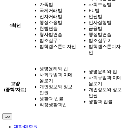
가족법
사회보장법
국제거래법
EU법
전자거래법
인권법
행정소송법
민사집행법
4학년
헌법연습
금융법
형사법연습
행정법연습
법조실무 1
법조실무 2
법학캡스톤디자인
법학캡스톤디자
인
생명윤리와 법
생명윤리와 법
사회규범과 이데
사회규범과 이데
올로기
교양
올로기
개인정보와 정보
(중핵/자교)
개인정보와 정보
인권
인권
생활과 법률
생활과 법률
직장생활과법
top
대학/대학원