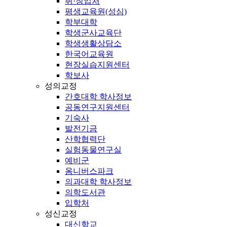
취·창업처
평생교육원(성심)
학부대학
학생군사교육단
학생생활상담소
한국어교육원
현장실습지원센터
학보사
성의교정
간호대학 학사정보
공동연구지원센터
기숙사
발전기금
산학협력단
실험동물연구실
예비군
옴니버스파크
의과대학 학사정보
의학도서관
입학처
성신교정
대신학교