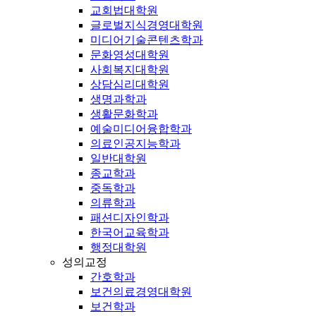
교회법대학원
글로벌지식경영대학원
미디어기술콘텐츠학과
문화영성대학원
사회복지대학원
상담심리대학원
생명과학과
생활문화학과
예술미디어융합학과
의료인공지능학과
일반대학원
종교학과
중독학과
의류학과
패션디자인학과
한국어교육학과
행정대학원
성의교정
간호학과
보건의료경영대학원
보건학과