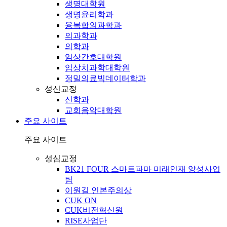
생명대학원
생명윤리학과
융복합의과학과
의과학과
의학과
임상간호대학원
임상치과학대학원
정밀의료빅데이터학과
성신교정
신학과
교회음악대학원
주요 사이트
주요 사이트
성심교정
BK21 FOUR 스마트파마 미래인재 양성사업
팀
이원길 인본주의상
CUK ON
CUK비전혁신원
RISE사업단